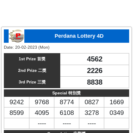
Perdana Lottery 4D
Date:
20-02-2023 (Mon)
4562
1st Prize 首獎
2226
2nd Prize 二獎
8838
3rd Prize 三獎
Special 特別獎
9242
9768
8774
0827
1669
8599
4095
6108
3278
0349
----
----
----