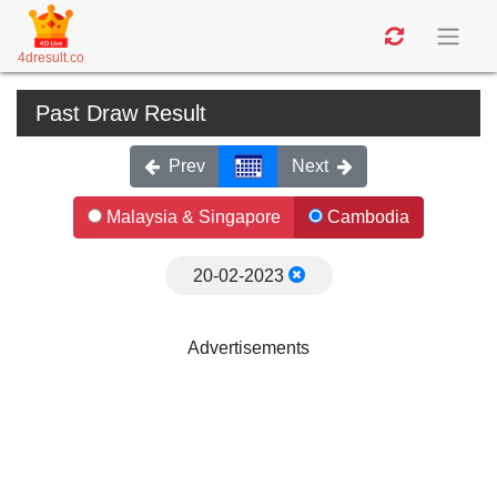
4dresult.co
Past Draw Result
Prev
Next
Malaysia & Singapore
Cambodia
20-02-2023
Advertisements