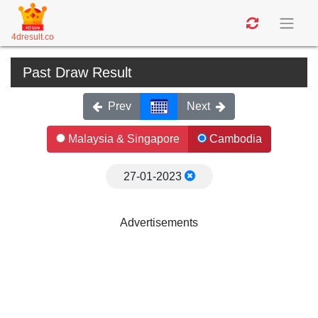
4dresult.co
Past Draw Result
Prev
Next
Malaysia & Singapore
Cambodia
27-01-2023
Advertisements