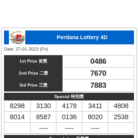
Perdana Lottery 4D
Date:
27-01-2023 (Fri)
0486
1st Prize 首獎
7670
2nd Prize 二獎
7883
3rd Prize 三獎
Special 特別獎
8298
3130
4178
3411
4808
8014
8587
0136
8020
2538
----
----
----