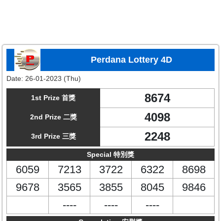
Perdana Lottery 4D
Date:
26-01-2023 (Thu)
8674
1st Prize 首獎
4098
2nd Prize 二獎
2248
3rd Prize 三獎
Special 特別獎
6059
7213
3722
6322
8698
9678
3565
3855
8045
9846
----
----
----