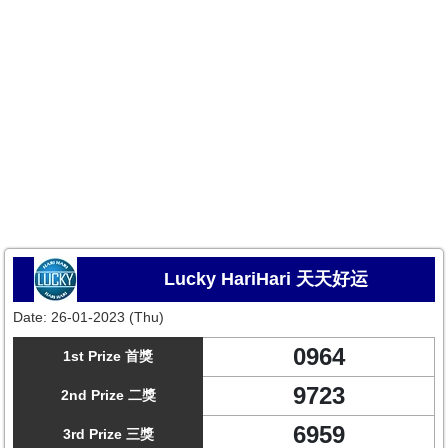
Lucky HariHari 天天好运
Date:
26-01-2023 (Thu)
0964
1st Prize 首獎
9723
2nd Prize 二獎
6959
3rd Prize 三獎