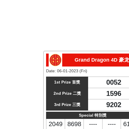
Grand Dragon 4D 豪
Date:
06-01-2023 (Fri)
0052
1st Prize 首獎
1596
2nd Prize 二獎
9202
3rd Prize 三獎
Special 特別獎
2049
8698
----
----
6