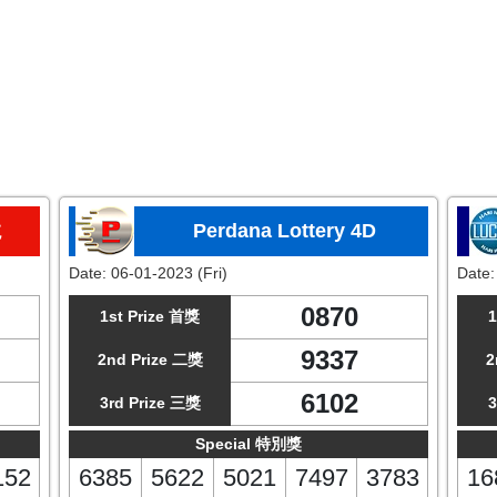
龙
Perdana Lottery 4D
Date:
06-01-2023 (Fri)
Date
0870
1st Prize 首獎
1
9337
2nd Prize 二獎
2
6102
3rd Prize 三獎
3
Special 特別獎
152
6385
5622
5021
7497
3783
16