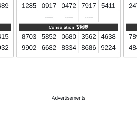
489
1285
0917
0472
7917
5411
24
----
----
----
Consolation 安慰獎
415
8703
5852
0680
3562
4638
78
932
9902
6682
8334
8686
9224
48
Advertisements