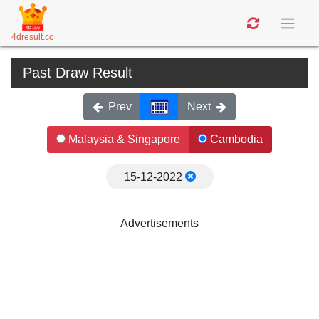
4dresult.co
Past Draw Result
Prev
Next
Malaysia & Singapore
Cambodia
15-12-2022
Advertisements