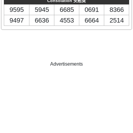
Consolation 安慰獎
9595
5945
6685
0691
8366
9497
6636
4553
6664
2514
Advertisements