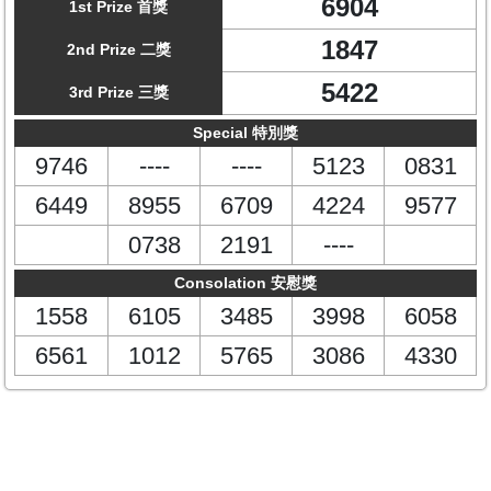
6904
1st Prize 首獎
1847
2nd Prize 二獎
5422
3rd Prize 三獎
Special 特別獎
9746
----
----
5123
0831
6449
8955
6709
4224
9577
0738
2191
----
Consolation 安慰獎
1558
6105
3485
3998
6058
6561
1012
5765
3086
4330