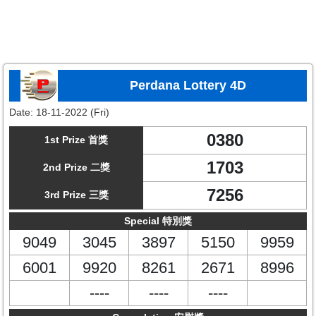
Perdana Lottery 4D
Date:
18-11-2022 (Fri)
0380
1st Prize 首獎
1703
2nd Prize 二獎
7256
3rd Prize 三獎
Special 特別獎
9049
3045
3897
5150
9959
6001
9920
8261
2671
8996
----
----
----