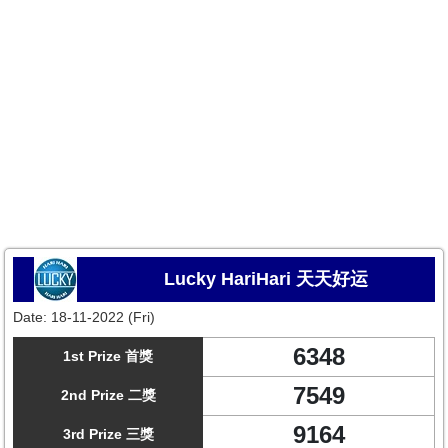
Lucky HariHari 天天好运
Date:
18-11-2022 (Fri)
6348
1st Prize 首獎
7549
2nd Prize 二獎
9164
3rd Prize 三獎