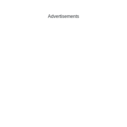
Advertisements