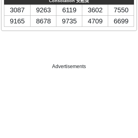
Consolation 安慰獎
3087
9263
6119
3602
7550
9165
8678
9735
4709
6699
Advertisements