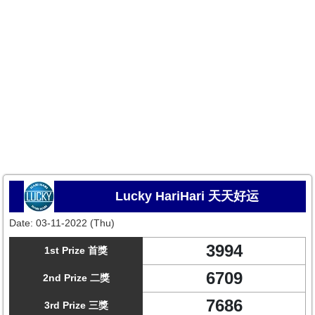
Lucky HariHari 天天好运
Date:
03-11-2022 (Thu)
3994
1st Prize 首獎
6709
2nd Prize 二獎
7686
3rd Prize 三獎