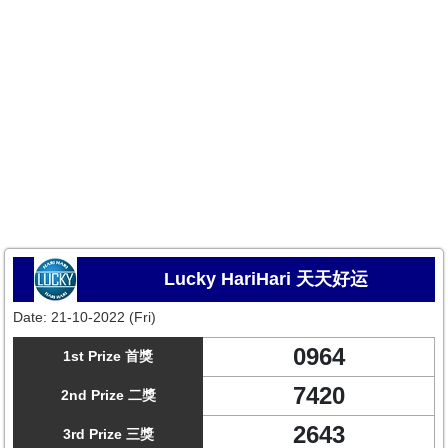
Lucky HariHari 天天好运
Date:
21-10-2022 (Fri)
0964
1st Prize 首獎
7420
2nd Prize 二獎
2643
3rd Prize 三獎