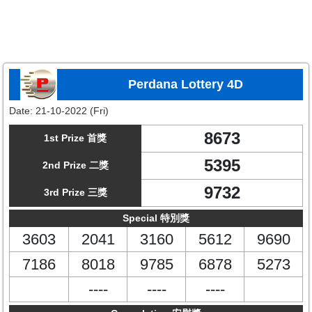
Perdana Lottery 4D
Date:
21-10-2022 (Fri)
8673
1st Prize 首獎
5395
2nd Prize 二獎
9732
3rd Prize 三獎
Special 特別獎
3603
2041
3160
5612
9690
7186
8018
9785
6878
5273
----
----
----