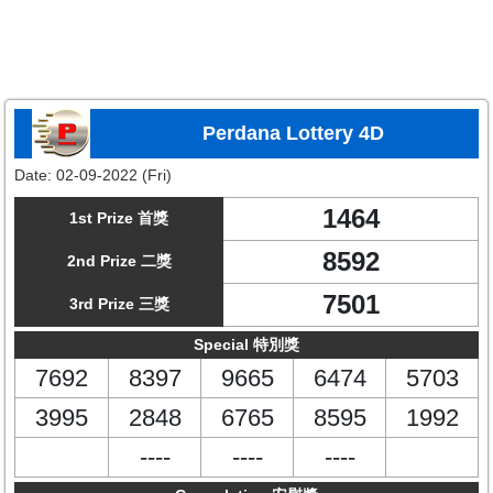
Perdana Lottery 4D
Date:
02-09-2022 (Fri)
1464
1st Prize 首獎
8592
2nd Prize 二獎
7501
3rd Prize 三獎
Special 特別獎
7692
8397
9665
6474
5703
3995
2848
6765
8595
1992
----
----
----