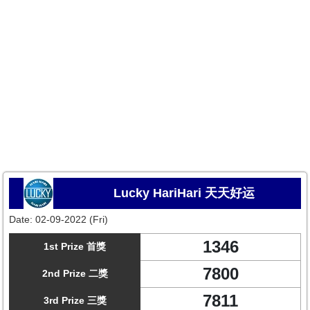
Lucky HariHari 天天好运
Date:
02-09-2022 (Fri)
1346
1st Prize 首獎
7800
2nd Prize 二獎
7811
3rd Prize 三獎