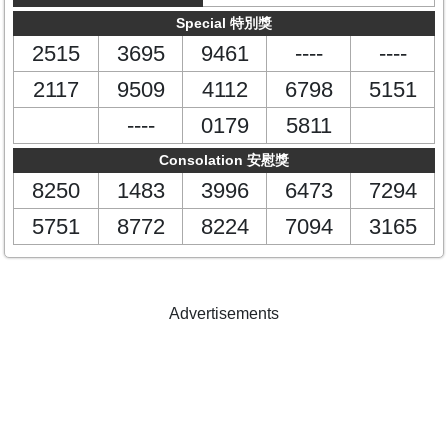
Special 特別獎
2515
3695
9461
----
----
2117
9509
4112
6798
5151
----
0179
5811
Consolation 安慰獎
8250
1483
3996
6473
7294
5751
8772
8224
7094
3165
Advertisements