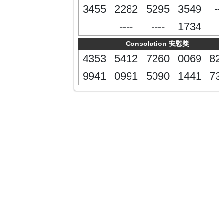
3455
2282
5295
3549
-
----
----
1734
Consolation 安慰獎
4353
5412
7260
0069
8
9941
0991
5090
1441
7