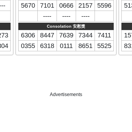
---
5670
7101
0666
2157
5596
51
----
----
----
Consolation 安慰獎
273
6306
8447
7639
7344
7411
15
304
0355
6318
0111
8651
5525
83
Advertisements