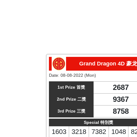
Grand Dragon 4D 豪
Date:
08-08-2022 (Mon)
2687
1st Prize 首獎
9367
2nd Prize 二獎
8758
3rd Prize 三獎
Special 特別獎
1603
3218
7382
1048
8