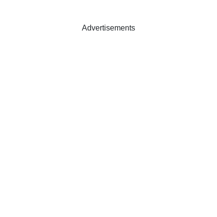
Advertisements