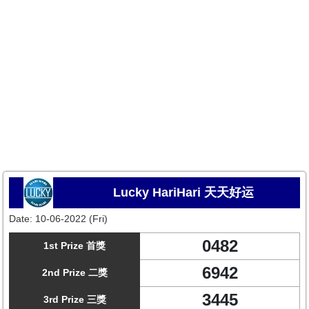
Lucky HariHari 天天好运
Date:
10-06-2022 (Fri)
0482
1st Prize 首獎
6942
2nd Prize 二獎
3445
3rd Prize 三獎