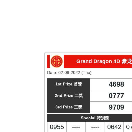
Grand Dragon 4D 豪
Date:
02-06-2022 (Thu)
4698
1st Prize 首獎
0777
2nd Prize 二獎
9709
3rd Prize 三獎
Special 特別獎
0955
----
----
0642
0