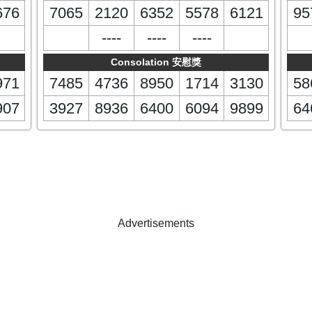
676
7065
2120
6352
5578
6121
95
----
----
----
Consolation 安慰獎
971
7485
4736
8950
1714
3130
58
907
3927
8936
6400
6094
9899
64
Advertisements