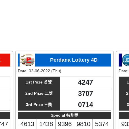
龙
Perdana Lottery 4D
Date:
02-06-2022 (Thu)
Date
4247
1st Prize 首獎
1
3707
2nd Prize 二獎
2
0714
3rd Prize 三獎
3
Special 特別獎
747
4613
1438
9396
9810
5374
93