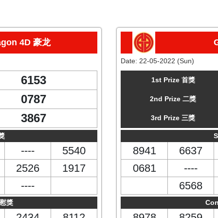
agon 4D 豪龙
Date:
22-05-2022 (Sun)
6153
1st Prize 首獎
0787
2nd Prize 二獎
3867
3rd Prize 三獎
別獎
S
----
5540
8941
6637
2526
1917
0681
----
----
6568
 安慰獎
Con
2434
8112
8978
8259