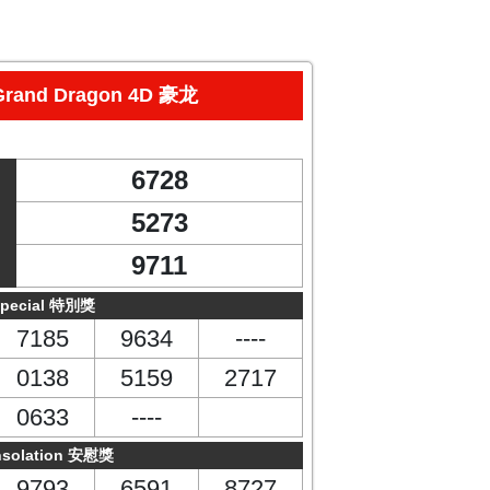
Grand Dragon 4D 豪龙
6728
5273
9711
pecial 特別獎
7185
9634
----
0138
5159
2717
0633
----
solation 安慰獎
9793
6591
8727