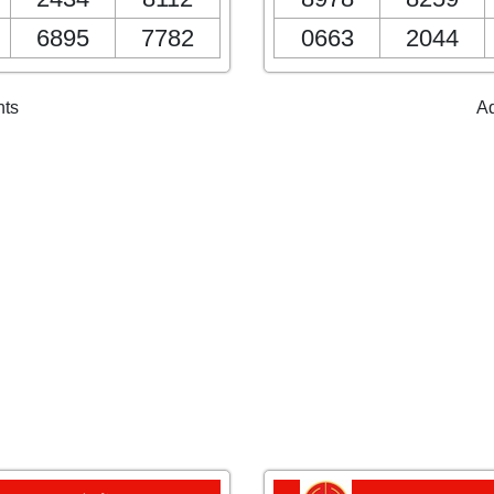
6895
7782
0663
2044
nts
Ad